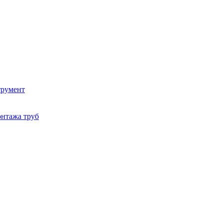
трумент
онтажа труб