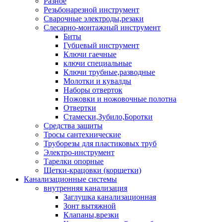
Разное
Резьбонарезной инструмент
Сварочные электроды,резаки
Слесарно-монтажный инструмент
Биты
Губцевый инструмент
Ключи гаечные
ключи специальные
Ключи трубные,разводные
Молотки и кувалды
Наборы отверток
Ножовки и ножовочные полотна
Отвертки
Стамески,Зубило,Боротки
Средства защиты
Тросы сантехнические
Труборезы для пластиковых труб
Электро-инструмент
Тарелки опорные
Щетки-крацовки (корщетки)
Канализационные системы
внутренняя канализация
Заглушка канализационная
Зонт вытяжной
Клапаны,врезки