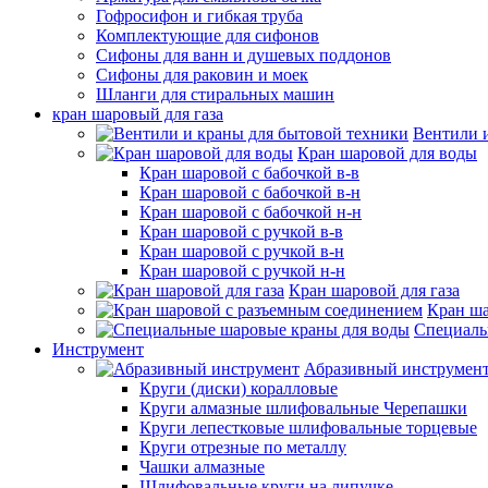
Гофросифон и гибкая труба
Комплектующие для сифонов
Сифоны для ванн и душевых поддонов
Сифоны для раковин и моек
Шланги для стиральных машин
кран шаровый для газа
Вентили 
Кран шаровой для воды
Кран шаровой с бабочкой в-в
Кран шаровой с бабочкой в-н
Кран шаровой с бабочкой н-н
Кран шаровой с ручкой в-в
Кран шаровой с ручкой в-н
Кран шаровой с ручкой н-н
Кран шаровой для газа
Кран ша
Специаль
Инструмент
Абразивный инструмен
Круги (диски) коралловые
Круги алмазные шлифовальные Черепашки
Круги лепестковые шлифовальные торцевые
Круги отрезные по металлу
Чашки алмазные
Шлифовальные круги на липучке