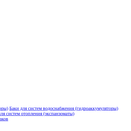
Баки для систем водоснабжения (гидроаккумуляторы)
для систем отопления (экспанзоматы)
аков