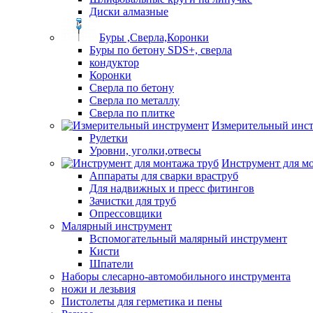
Диски алмазные
Буры ,Сверла,Коронки
Буры по бетону SDS+, сверла
кондуктор
Коронки
Сверла по бетону
Сверла по металлу
Сверла по плитке
Измерительный инс
Рулетки
Уровни, уголки,отвесы
Инструмент для м
Аппараты для сварки враструб
Для надвижных и пресс фитингов
Зачистки для труб
Опрессовщики
Малярный инструмент
Вспомогательный малярный инструмент
Кисти
Шпатели
Наборы слесарно-автомобильного инструмента
ножи и лезьвия
Пистолеты для герметика и пены