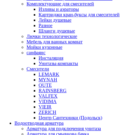
Комплектующие для смесителей
Изливы и аэраторы
Картриджи кран-буксы для смесителей
Лейки душевые
Разное
Шланги душевые
Лючки технологические
Мебель для ванных комнат
Мойки кухонные
санфаянс
Инсталяция
Унитазы-компакты
Смесители
LEMARK
MYNAH
OUTE
RAINSBERG
VALFEX
VIDIMA
VIEIR
ZERICH
Центр Сантехники (Подольск)
Водоотводная арматура
Арматура для подключения унитаза
Арматура для смывнова бачка