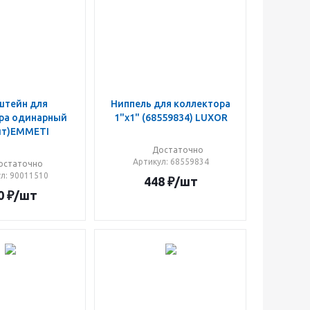
штейн для
Ниппель для коллектора
ра одинарный
1"х1" (68559834) LUXOR
2шт)EMMETI
Достаточно
Артикул
: 68559834
остаточно
ул
: 90011510
448
₽
/шт
0
₽
/шт