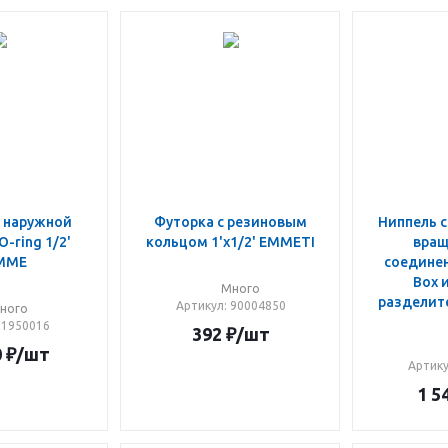
с наружной
Футорка с резиновым
Ниппель 
O-ring 1/2'
кольцом 1'x1/2' EMMETI
вращ
MME
соединен
Box 
Много
разделите
Артикул
: 90004850
ного
: 1950016
392
₽
/шт
0
₽
/шт
Артик
1 5