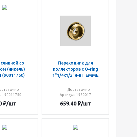
 сливной со
Переходник для
ом (никель)
коллекторов с O-ring
 (90011750)
1"1/4x1/2' н-вTIEMME
остаточно
Достаточно
ул
: 90011750
Артикул
: 1950017
0
₽
/шт
659.40
₽
/шт