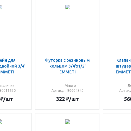
ейн для
Футорка с резиновым
Клапан
двойной 3/4'
кольцом 3/4'x1/2'
штуцер
)EMMETI
EMMETI
EMMETI
 наличии
Много
Д
 90011530
Артикул
: 90004840
Артик
₽
/шт
322
₽
/шт
56