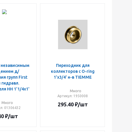
с независимым
Переходник для
ением д/
коллекторов с O-ring
ия групп First
1'x3/4' н-в TIEMME
и гидравл.
ля НН 1'1/4х1'
Много
Артикул
: 1950008
Много
295.40
₽
/шт
ул
: 01306432
40
₽
/шт