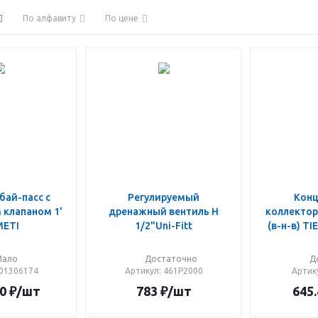
По алфавиту
По цене
бай-пасс с
Регулируемый
Конц
 клапаном 1'
дренажный вентиль Н
коллектора 3/8'x1/2'x
ETI
1/2"Uni-Fitt
(в-н-в) T
Мало
Достаточно
Д
 01306174
Артикул
: 461P2000
Артик
0
₽
/шт
783
₽
/шт
645.