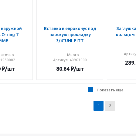
с наружной
Вставка в евроконус под
Зaглушка
 O-ring 1'
плоскую прокладку
кольцом 
MME
3/4"UNI-FITT
Артик
таточно
Много
: 1950002
Артикул
: 409G3000
289.
0
₽
/шт
80.64
₽
/шт
Показать еще
1
2