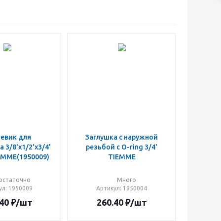
евик для
Заглушкa с наружной
3/4'
резьбой с O-ring 3/4'
IEMME(1950009)
TIEMME
остаточно
Много
ул
: 1950009
Артикул
: 1950004
40
₽
/шт
260.40
₽
/шт