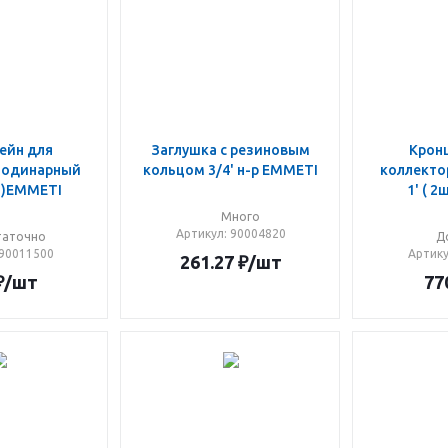
ейн для
Зaглушкa с резиновым
Крон
 одинарный
кольцом 3/4' н-р EMMETI
коллекто
шт)EMMETI
1' ( 
Много
Артикул
: 90004820
таточно
Д
 90011500
Артик
261.27
₽
/шт
₽
/шт
77