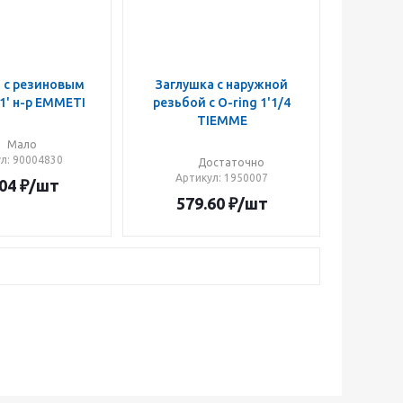
 с резиновым
Заглушка с наружной
1' н-р EMMETI
резьбой с O-ring 1'1/4
TIEMME
Мало
ул
: 90004830
Достаточно
Артикул
: 1950007
04
₽
/шт
579.60
₽
/шт