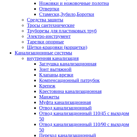
Ножовки и ножовочные полотна
Отвертки
Стамески,Зубило,Боротки
Средства защиты
Тросы сантехнические
Труборезы для пластиковых труб
Электро-инструмент
Тарелки опорные
Щетки-крацовки (корщетки)
Канализационные системы
внутренняя канализация
Заглушка канализационная
Зонт вытяжной
Клапаны,врезки
Компенсационный патрубок
Крепеж
Крестовина канализационная
Манжеты
Муфта канализационная
Отвод канализационный
Отвод канализационный 110/45 с выходом
50
Отвод канализационный 110/90 с выходом
50
Переход канализационный