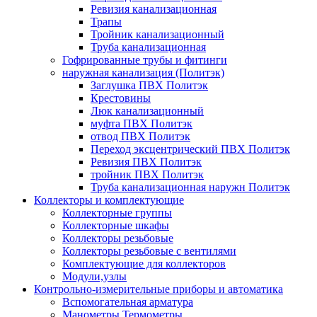
Ревизия канализационная
Трапы
Тройник канализационный
Труба канализационная
Гофрированные трубы и фитинги
наружная канализация (Политэк)
Заглушка ПВХ Политэк
Крестовины
Люк канализационный
муфта ПВХ Политэк
отвод ПВХ Политэк
Переход эксцентрический ПВХ Политэк
Ревизия ПВХ Политэк
тройник ПВХ Политэк
Труба канализационная наружн Политэк
Коллекторы и комплектующие
Коллекторные группы
Коллекторные шкафы
Коллекторы резьбовые
Коллекторы резьбовые с вентилями
Комплектующие для коллекторов
Модули,узлы
Контрольно-измерительные приборы и автоматика
Вспомогательная арматура
Манометры Термометры