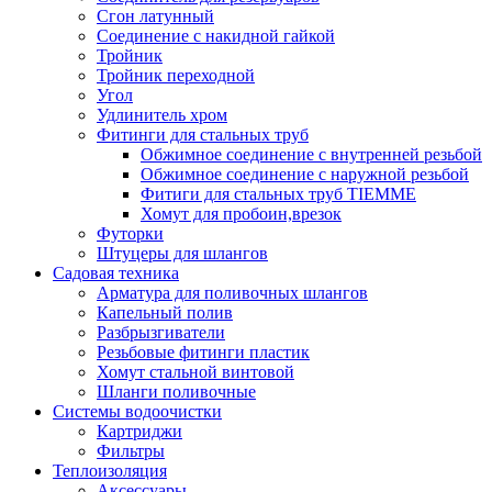
Сгон латунный
Соединение с накидной гайкой
Тройник
Тройник переходной
Угол
Удлинитель хром
Фитинги для стальных труб
Обжимное соединение с внутренней резьбой
Обжимное соединение с наружной резьбой
Фитиги для стальных труб TIEMME
Хомут для пробоин,врезок
Футорки
Штуцеры для шлангов
Садовая техника
Арматура для поливочных шлангов
Капельный полив
Разбрызгиватели
Резьбовые фитинги пластик
Хомут стальной винтовой
Шланги поливочные
Системы водоочистки
Картриджи
Фильтры
Теплоизоляция
Аксессуары