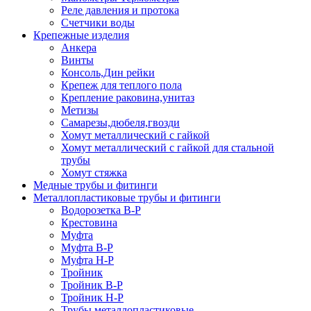
Реле давления и протока
Счетчики воды
Крепежные изделия
Анкера
Винты
Консоль,Дин рейки
Крепеж для теплого пола
Крепление раковина,унитаз
Метизы
Самарезы,дюбеля,гвозди
Хомут металлический с гайкой
Хомут металлический с гайкой для стальной
трубы
Хомут стяжка
Медные трубы и фитинги
Металлопластиковые трубы и фитинги
Водорозетка В-Р
Крестовина
Муфта
Муфта В-Р
Муфта Н-Р
Тройник
Тройник В-Р
Тройник Н-Р
Трубы металлопластиковые