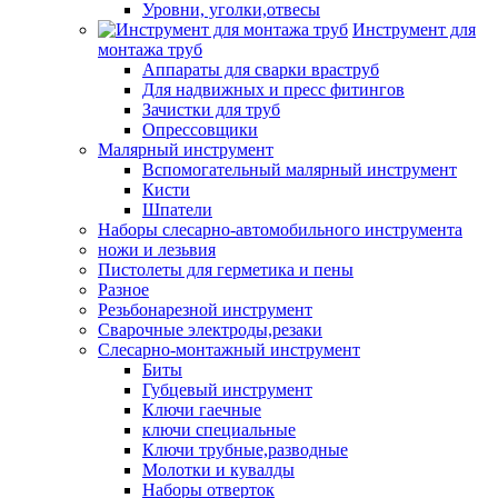
Уровни, уголки,отвесы
Инструмент для
монтажа труб
Аппараты для сварки враструб
Для надвижных и пресс фитингов
Зачистки для труб
Опрессовщики
Малярный инструмент
Вспомогательный малярный инструмент
Кисти
Шпатели
Наборы слесарно-автомобильного инструмента
ножи и лезьвия
Пистолеты для герметика и пены
Разное
Резьбонарезной инструмент
Сварочные электроды,резаки
Слесарно-монтажный инструмент
Биты
Губцевый инструмент
Ключи гаечные
ключи специальные
Ключи трубные,разводные
Молотки и кувалды
Наборы отверток