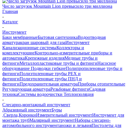
Число загрузок Mountain Lion превысило три миллиона
Главная
-
Каталог
-
Инструмент
Баки мембранные
Бытовая сантехника
Водоотводная
арматура
кран шаровый для газа
Инструмент
Канализационные системы
Коллекторы и
комплектующие
Контрольно-измерительные приборы и
автоматика
Крепежные изделия
Медные трубы и
фитинги
Металлопластиковые трубы и фитинги
Насосное
оборудование
Подводки гибкие
Полипропиленовые трубы и
фитинги
Полиэтиленовые трубы PEX и
фитинги
Полиэтиленовые трубы ПНД и
фитинги
Предохранительная арматура
Приборы отопительные
Регулирующая арматура
Резьбовые фитинги
Садовая
техника
Системы водоочистки
Теплоизоляция
-
Слесарно-монтажный инструмент
Абразивный инструмент
Буры
,Сверла,Коронки
Измерительный инструмент
Инструмент для
монтажа труб
Малярный инструмент
Наборы слесарно-
автомобильного инструмента
ножи и лезьвия
Пистолеты для