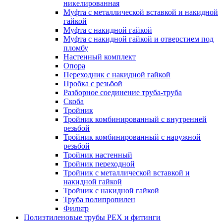
никелированная
Муфта с металлической вставкой и накидной
гайкой
Муфта с накидной гайкой
Муфта с накидной гайкой и отверстием под
пломбу
Настенный комплект
Опора
Переходник с накидной гайкой
Пробка с резьбой
Разборное соединение труба-труба
Скоба
Тройник
Тройник комбинированный с внутренней
резьбой
Тройник комбинированный с наружной
резьбой
Тройник настенный
Тройник переходной
Тройник с металлической вставкой и
накидной гайкой
Тройник с накидной гайкой
Труба полипропилен
Фильтр
Полиэтиленовые трубы PEX и фитинги