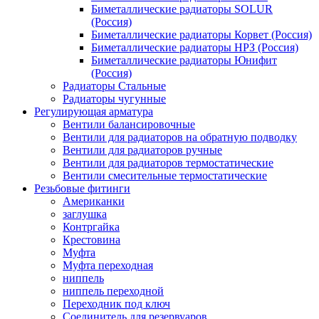
Биметаллические радиаторы SOLUR
(Россия)
Биметаллические радиаторы Корвет (Россия)
Биметаллические радиаторы НРЗ (Россия)
Биметаллические радиаторы Юнифит
(Россия)
Радиаторы Стальные
Радиаторы чугунные
Регулирующая арматура
Вентили балансировочные
Вентили для радиаторов на обратную подводку
Вентили для радиаторов ручные
Вентили для радиаторов термостатические
Вентили смесительные термостатические
Резьбовые фитинги
Американки
заглушка
Контргайка
Крестовина
Муфта
Муфта переходная
ниппель
ниппель переходной
Переходник под ключ
Сoединитель для рeзервуаров