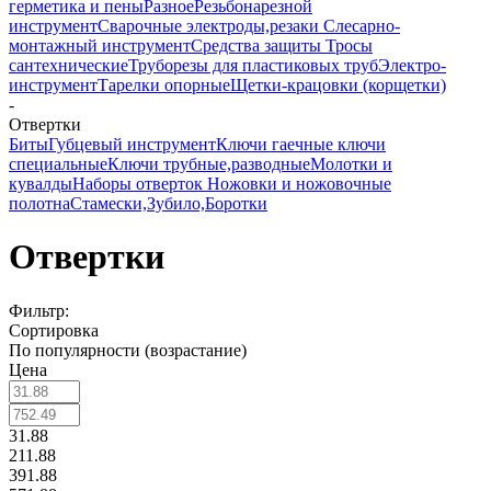
герметика и пены
Разное
Резьбонарезной
инструмент
Сварочные электроды,резаки
Слесарно-
монтажный инструмент
Средства защиты
Тросы
сантехнические
Труборезы для пластиковых труб
Электро-
инструмент
Тарелки опорные
Щетки-крацовки (корщетки)
-
Отвертки
Биты
Губцевый инструмент
Ключи гаечные
ключи
специальные
Ключи трубные,разводные
Молотки и
кувалды
Наборы отверток
Ножовки и ножовочные
полотна
Стамески,Зубило,Боротки
Отвертки
Фильтр:
Сортировка
По популярности (возрастание)
Цена
31.88
211.88
391.88