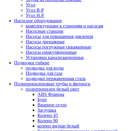
Угол
Угол В-Р
Угол Н.Р.
Насосное оборудование
комплектующие к станциям и насосам
Насосные станции
Насосы для повышения давления
Насосы дренажные
Насосы погружные скважинные
Насосы циркуляционные
Установки канализационные
Подводки гибкие
подводка для воды
Подводка для газа
подводки нержавеющая сталь
Полипропиленовые трубы и фитинги
полипропилен белый цвет
ABS Фланцы
Бурт
Вварное седло
Заглушка
Колено 45
Колено 90
колено вн/нар белый