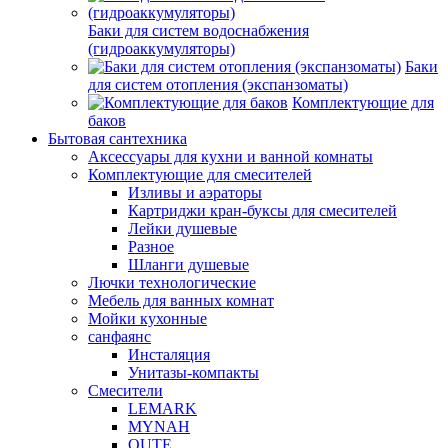
Баки для систем водоснабжения
(гидроаккумуляторы)
Баки
для систем отопления (экспанзоматы)
Комплектующие для
баков
Бытовая сантехника
Аксессуары для кухни и ванной комнаты
Комплектующие для смесителей
Изливы и аэраторы
Картриджи кран-буксы для смесителей
Лейки душевые
Разное
Шланги душевые
Лючки технологические
Мебель для ванных комнат
Мойки кухонные
санфаянс
Инсталяция
Унитазы-компакты
Смесители
LEMARK
MYNAH
OUTE