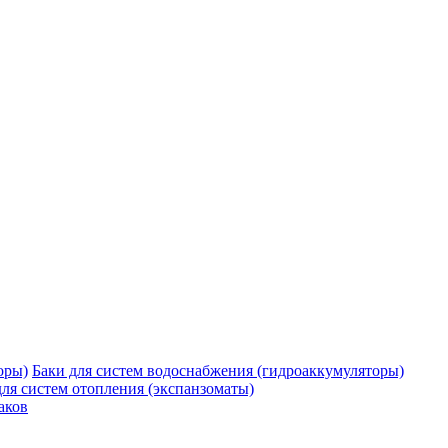
Баки для систем водоснабжения (гидроаккумуляторы)
для систем отопления (экспанзоматы)
аков