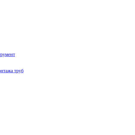
трумент
онтажа труб