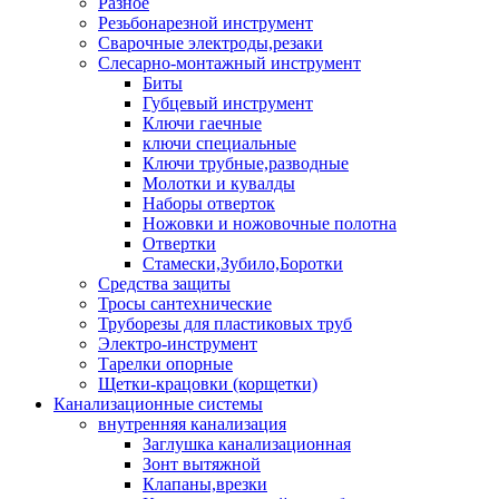
Разное
Резьбонарезной инструмент
Сварочные электроды,резаки
Слесарно-монтажный инструмент
Биты
Губцевый инструмент
Ключи гаечные
ключи специальные
Ключи трубные,разводные
Молотки и кувалды
Наборы отверток
Ножовки и ножовочные полотна
Отвертки
Стамески,Зубило,Боротки
Средства защиты
Тросы сантехнические
Труборезы для пластиковых труб
Электро-инструмент
Тарелки опорные
Щетки-крацовки (корщетки)
Канализационные системы
внутренняя канализация
Заглушка канализационная
Зонт вытяжной
Клапаны,врезки