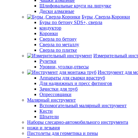
Чашки алмазные
Шлифовальные круги на липучке
Диски алмазные
Буры ,Сверла,Коронки
Буры по бетону SDS+, сверла
кондуктор
Коронки
Сверла по бетону
Сверла по металлу
Сверла по плитке
Измерительный инс
Рулетки
Уровни, уголки,отвесы
Инструмент для м
Аппараты для сварки враструб
Для надвижных и пресс фитингов
Зачистки для труб
Опрессовщики
Малярный инструмент
Вспомогательный малярный инструмент
Кисти
Шпатели
Наборы слесарно-автомобильного инструмента
ножи и лезьвия
Пистолеты для герметика и пены