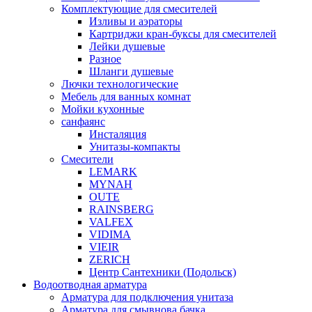
Комплектующие для смесителей
Изливы и аэраторы
Картриджи кран-буксы для смесителей
Лейки душевые
Разное
Шланги душевые
Лючки технологические
Мебель для ванных комнат
Мойки кухонные
санфаянс
Инсталяция
Унитазы-компакты
Смесители
LEMARK
MYNAH
OUTE
RAINSBERG
VALFEX
VIDIMA
VIEIR
ZERICH
Центр Сантехники (Подольск)
Водоотводная арматура
Арматура для подключения унитаза
Арматура для смывнова бачка