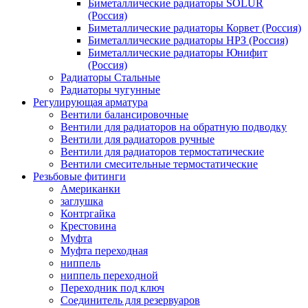
Биметаллические радиаторы SOLUR
(Россия)
Биметаллические радиаторы Корвет (Россия)
Биметаллические радиаторы НРЗ (Россия)
Биметаллические радиаторы Юнифит
(Россия)
Радиаторы Стальные
Радиаторы чугунные
Регулирующая арматура
Вентили балансировочные
Вентили для радиаторов на обратную подводку
Вентили для радиаторов ручные
Вентили для радиаторов термостатические
Вентили смесительные термостатические
Резьбовые фитинги
Американки
заглушка
Контргайка
Крестовина
Муфта
Муфта переходная
ниппель
ниппель переходной
Переходник под ключ
Сoединитель для рeзервуаров