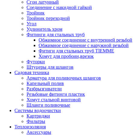
Сгон латунный
Соединение с накидной гайкой
Тройник
Тройник переходной
Угол
Удлинитель хром
Фитинги для стальных труб
Обжимное соединение с внутренней резьбой
Обжимное соединение с наружной резьбой
Фитиги для стальных труб TIEMME
Хомут для пробоин,врезок
Футорки
Штуцеры для шлангов
Садовая техника
Арматура для поливочных шлангов
Капельный полив
Разбрызгиватели
Резьбовые фитинги пластик
Хомут стальной винтовой
Шланги поливочные
Системы водоочистки
Картриджи
Фильтры
Теплоизоляция
Аксессуары