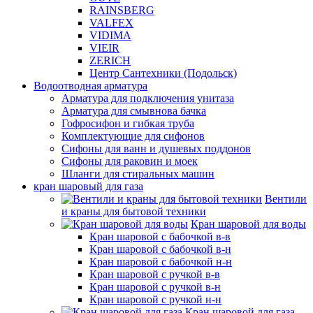
RAINSBERG
VALFEX
VIDIMA
VIEIR
ZERICH
Центр Сантехники (Подольск)
Водоотводная арматура
Арматура для подключения унитаза
Арматура для смывнова бачка
Гофросифон и гибкая труба
Комплектующие для сифонов
Сифоны для ванн и душевых поддонов
Сифоны для раковин и моек
Шланги для стиральных машин
кран шаровый для газа
Вентили
и краны для бытовой техники
Кран шаровой для воды
Кран шаровой с бабочкой в-в
Кран шаровой с бабочкой в-н
Кран шаровой с бабочкой н-н
Кран шаровой с ручкой в-в
Кран шаровой с ручкой в-н
Кран шаровой с ручкой н-н
Кран шаровой для газа