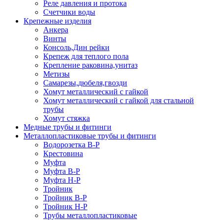
Реле давления и протока
Счетчики воды
Крепежные изделия
Анкера
Винты
Консоль,Дин рейки
Крепеж для теплого пола
Крепление раковина,унитаз
Метизы
Самарезы,дюбеля,гвозди
Хомут металлический с гайкой
Хомут металлический с гайкой для стальной
трубы
Хомут стяжка
Медные трубы и фитинги
Металлопластиковые трубы и фитинги
Водорозетка В-Р
Крестовина
Муфта
Муфта В-Р
Муфта Н-Р
Тройник
Тройник В-Р
Тройник Н-Р
Трубы металлопластиковые