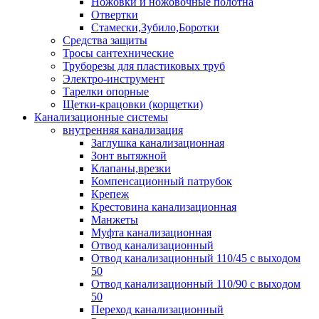
Ножовки и ножовочные полотна
Отвертки
Стамески,Зубило,Боротки
Средства защиты
Тросы сантехнические
Труборезы для пластиковых труб
Электро-инструмент
Тарелки опорные
Щетки-крацовки (корщетки)
Канализационные системы
внутренняя канализация
Заглушка канализационная
Зонт вытяжной
Клапаны,врезки
Компенсационный патрубок
Крепеж
Крестовина канализационная
Манжеты
Муфта канализационная
Отвод канализационный
Отвод канализационный 110/45 с выходом
50
Отвод канализационный 110/90 с выходом
50
Переход канализационный