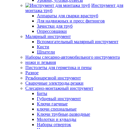
Уровни, уголки,отвесы
Инструмент для
монтажа труб
Аппараты для сварки враструб
Для надвижных и пресс фитингов
Зачистки для труб
Опрессовщики
Малярный инструмент
Вспомогательный малярный инструмент
Кисти
Шпатели
Наборы слесарно-автомобильного инструмента
ножи и лезьвия
Пистолеты для герметика и пены
Разное
Резьбонарезной инструмент
Сварочные электроды,резаки
Слесарно-монтажный инструмент
Биты
Губцевый инструмент
Ключи гаечные
ключи специальные
Ключи трубные,разводные
Молотки и кувалды
Наборы отверток