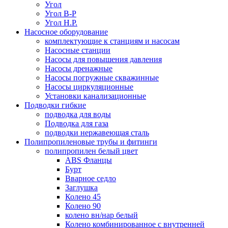
Угол
Угол В-Р
Угол Н.Р.
Насосное оборудование
комплектующие к станциям и насосам
Насосные станции
Насосы для повышения давления
Насосы дренажные
Насосы погружные скважинные
Насосы циркуляционные
Установки канализационные
Подводки гибкие
подводка для воды
Подводка для газа
подводки нержавеющая сталь
Полипропиленовые трубы и фитинги
полипропилен белый цвет
ABS Фланцы
Бурт
Вварное седло
Заглушка
Колено 45
Колено 90
колено вн/нар белый
Колено комбинированное с внутренней