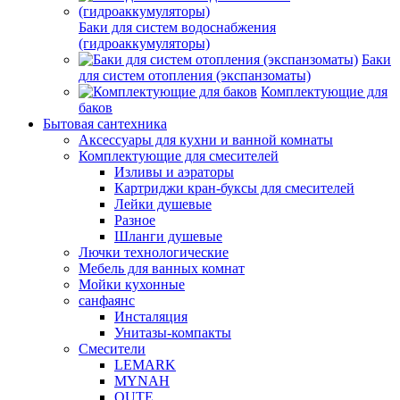
Баки для систем водоснабжения
(гидроаккумуляторы)
Баки
для систем отопления (экспанзоматы)
Комплектующие для
баков
Бытовая сантехника
Аксессуары для кухни и ванной комнаты
Комплектующие для смесителей
Изливы и аэраторы
Картриджи кран-буксы для смесителей
Лейки душевые
Разное
Шланги душевые
Лючки технологические
Мебель для ванных комнат
Мойки кухонные
санфаянс
Инсталяция
Унитазы-компакты
Смесители
LEMARK
MYNAH
OUTE