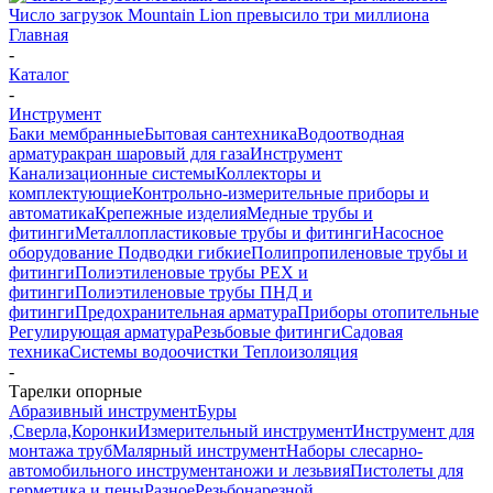
Число загрузок Mountain Lion превысило три миллиона
Главная
-
Каталог
-
Инструмент
Баки мембранные
Бытовая сантехника
Водоотводная
арматура
кран шаровый для газа
Инструмент
Канализационные системы
Коллекторы и
комплектующие
Контрольно-измерительные приборы и
автоматика
Крепежные изделия
Медные трубы и
фитинги
Металлопластиковые трубы и фитинги
Насосное
оборудование
Подводки гибкие
Полипропиленовые трубы и
фитинги
Полиэтиленовые трубы PEX и
фитинги
Полиэтиленовые трубы ПНД и
фитинги
Предохранительная арматура
Приборы отопительные
Регулирующая арматура
Резьбовые фитинги
Садовая
техника
Системы водоочистки
Теплоизоляция
-
Тарелки опорные
Абразивный инструмент
Буры
,Сверла,Коронки
Измерительный инструмент
Инструмент для
монтажа труб
Малярный инструмент
Наборы слесарно-
автомобильного инструмента
ножи и лезьвия
Пистолеты для
герметика и пены
Разное
Резьбонарезной