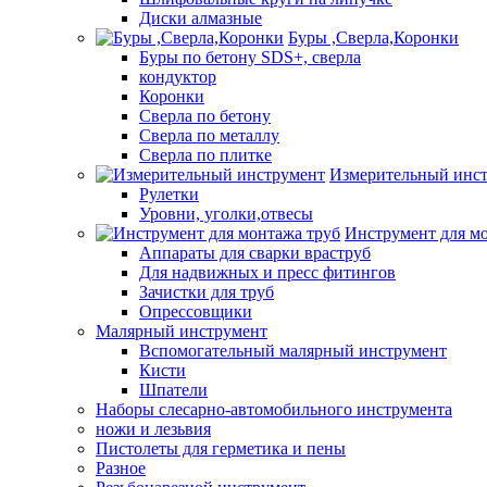
Диски алмазные
Буры ,Сверла,Коронки
Буры по бетону SDS+, сверла
кондуктор
Коронки
Сверла по бетону
Сверла по металлу
Сверла по плитке
Измерительный инс
Рулетки
Уровни, уголки,отвесы
Инструмент для м
Аппараты для сварки враструб
Для надвижных и пресс фитингов
Зачистки для труб
Опрессовщики
Малярный инструмент
Вспомогательный малярный инструмент
Кисти
Шпатели
Наборы слесарно-автомобильного инструмента
ножи и лезьвия
Пистолеты для герметика и пены
Разное