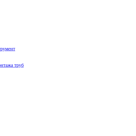
трумент
онтажа труб