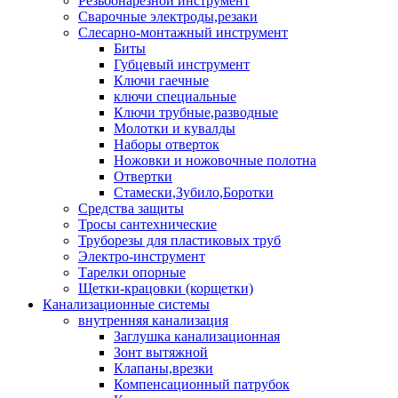
Резьбонарезной инструмент
Сварочные электроды,резаки
Слесарно-монтажный инструмент
Биты
Губцевый инструмент
Ключи гаечные
ключи специальные
Ключи трубные,разводные
Молотки и кувалды
Наборы отверток
Ножовки и ножовочные полотна
Отвертки
Стамески,Зубило,Боротки
Средства защиты
Тросы сантехнические
Труборезы для пластиковых труб
Электро-инструмент
Тарелки опорные
Щетки-крацовки (корщетки)
Канализационные системы
внутренняя канализация
Заглушка канализационная
Зонт вытяжной
Клапаны,врезки
Компенсационный патрубок