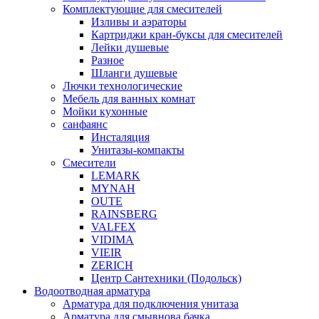
Комплектующие для смесителей
Изливы и аэраторы
Картриджи кран-буксы для смесителей
Лейки душевые
Разное
Шланги душевые
Лючки технологические
Мебель для ванных комнат
Мойки кухонные
санфаянс
Инсталяция
Унитазы-компакты
Смесители
LEMARK
MYNAH
OUTE
RAINSBERG
VALFEX
VIDIMA
VIEIR
ZERICH
Центр Сантехники (Подольск)
Водоотводная арматура
Арматура для подключения унитаза
Арматура для смывнова бачка