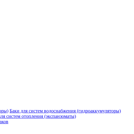
Баки для систем водоснабжения (гидроаккумуляторы)
для систем отопления (экспанзоматы)
аков