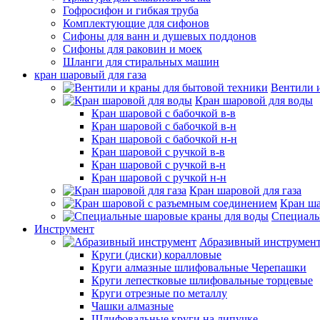
Гофросифон и гибкая труба
Комплектующие для сифонов
Сифоны для ванн и душевых поддонов
Сифоны для раковин и моек
Шланги для стиральных машин
кран шаровый для газа
Вентили 
Кран шаровой для воды
Кран шаровой с бабочкой в-в
Кран шаровой с бабочкой в-н
Кран шаровой с бабочкой н-н
Кран шаровой с ручкой в-в
Кран шаровой с ручкой в-н
Кран шаровой с ручкой н-н
Кран шаровой для газа
Кран ша
Специаль
Инструмент
Абразивный инструмен
Круги (диски) коралловые
Круги алмазные шлифовальные Черепашки
Круги лепестковые шлифовальные торцевые
Круги отрезные по металлу
Чашки алмазные
Шлифовальные круги на липучке